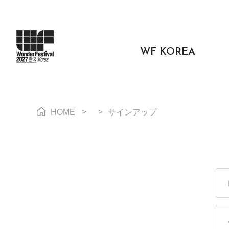
WF KOREA
>
>
HOME
サインアップ