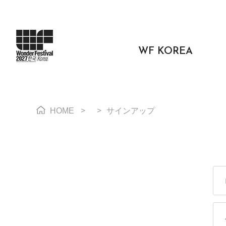
WF KOREA
>
>
HOME
サインアップ