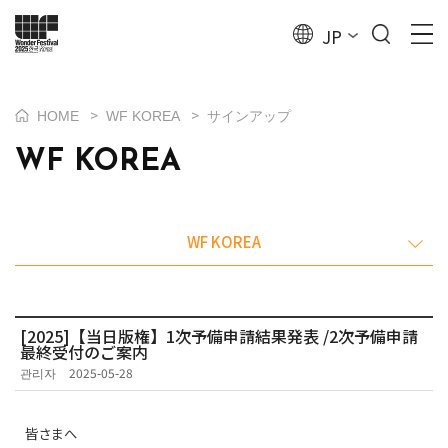
JP
>
>
HOME
WF KOREA
サインアップ
WF KOREA
WF KOREA
[2025]【当日版権】1次予備申請結果発表 /2次予備申請
最終受付のご案内
관리자
2025-05-28
皆さまへ