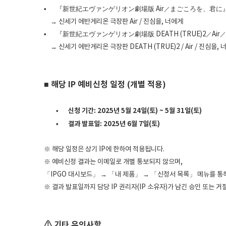
•
『新世紀エヴァンゲリオン劇場版 Air
まごころを、君に
／
→ 신세기 에반게리온 극장판 Air / 진심을, 너에게
•
『新世紀エヴァンゲリオン劇場版 DEATH (TRUE)2
Air
／
／
→ 신세기 에반게리온 극장판 DEATH (TRUE)2 / Air / 진심을, 
■ 해당 IP 예비신청 일정 (개별 적용)
•
신청 기간: 2025년 5월 24일(토) ~ 5월 31일(토)
•
결과 발표일: 2025년 6월 7일(토)
※ 해당 일정은 상기 IP에 한하여 적용됩니다.
※ 예비신청 결과는 이메일로 개별 통보되지 않으며,
「IPGO 대시보드」 → 「내 제품」 → 「신청서 목록」 메뉴를 통
※ 결과 발표일까지 담당 IP 권리자(IP 소유자)가 남긴 승인 또는 
⚠ 기타 유의사항