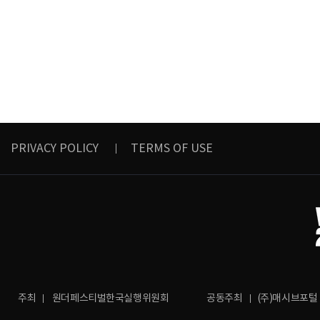
PRIVACY POLICY
TERMS OF USE
주최
원더페스티벌한국실행위원회
공동주최
(주)매시브포털